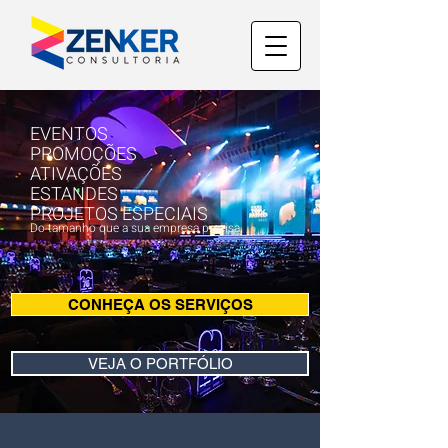
EVENTOS
PROMOÇÕES
ATIVAÇÕES
ESTANDES
PROJETOS ESPECIAIS
Do tamanho que a sua empresa precisa.
CONHEÇA OS SERVIÇOS
VEJA O PORTFÓLIO